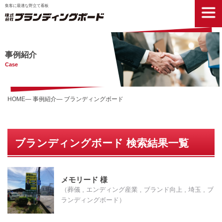
集客に最適な野立て看板
事例紹介
Case
HOME
事例紹介
ブランディングボード
ブランディングボード 検索結果一覧
メモリード 様
（葬儀 , エンディング産業 , ブランド向上 , 埼玉 , ブ
ランディングボード）