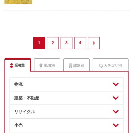
1
2
3
4
業種別
地域別
課題別
カテゴリ別
物流
建築・不動産
リサイクル
小売