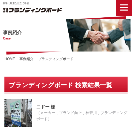
集客に最適な野立て看板
事例紹介
Case
HOME
事例紹介
ブランディングボード
ブランディングボード 検索結果一覧
ニドー 様
（メーカー , ブランド向上 , 神奈川 , ブランディング
ボード）