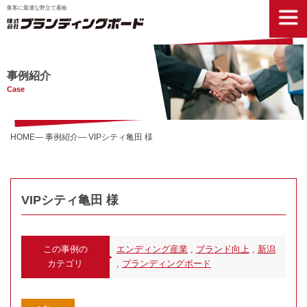
集客に最適な野立て看板
事例紹介
Case
HOME
事例紹介
VIPシティ亀田 様
VIPシティ亀田 様
この事例の
エンディング産業
,
ブランド向上
,
新潟
カテゴリ
,
ブランディングボード