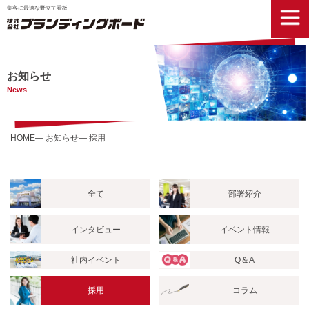
集客に最適な野立て看板
お知らせ
News
HOME
お知らせ
採用
全て
部署紹介
インタビュー
イベント情報
社内イベント
Q＆A
採用
コラム